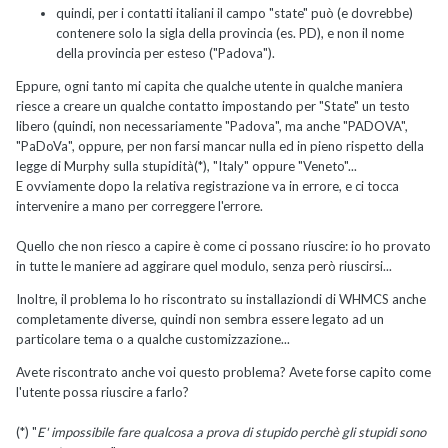
quindi, per i contatti italiani il campo "state" può (e dovrebbe)
contenere solo la sigla della provincia (es. PD), e non il nome
della provincia per esteso ("Padova").
Eppure, ogni tanto mi capita che qualche utente in qualche maniera
riesce a creare un qualche contatto impostando per "State" un testo
libero (quindi, non necessariamente "Padova", ma anche "PADOVA",
"PaDoVa", oppure, per non farsi mancar nulla ed in pieno rispetto della
legge di Murphy sulla stupidità(*), "Italy" oppure "Veneto"...
E ovviamente dopo la relativa registrazione va in errore, e ci tocca
intervenire a mano per correggere l'errore.
Quello che non riesco a capire è come ci possano riuscire: io ho provato
in tutte le maniere ad aggirare quel modulo, senza però riuscirsi...
Inoltre, il problema lo ho riscontrato su installaziondi di WHMCS anche
completamente diverse, quindi non sembra essere legato ad un
particolare tema o a qualche customizzazione...
Avete riscontrato anche voi questo problema? Avete forse capito come
l'utente possa riuscire a farlo?
(*) "
E' impossibile fare qualcosa a prova di stupido perchè gli stupidi sono