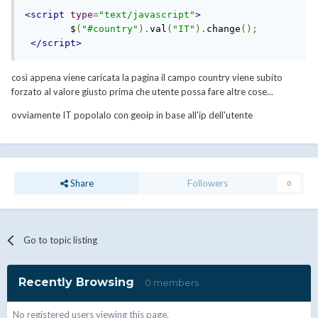
<script
type
=
"text/javascript"
>
        $
(
"#country"
).
val
(
"IT"
).
change
();
</script>
così appena viene caricata la pagina il campo country viene subito
forzato al valore giusto prima che utente possa fare altre cose...
ovviamente IT popolalo con geoip in base all'ip dell'utente
Share
Followers
0
Go to topic listing
Recently Browsing
0 members
No registered users viewing this page.