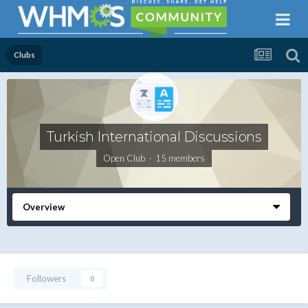
Clubs
Turkish International Discussions
Open Club · 15 members
Overview
Followers
0