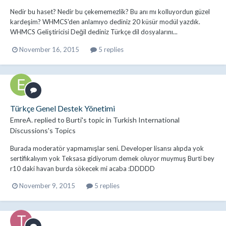
Nedir bu haset? Nedir bu çekememezlik? Bu anı mı kolluyordun güzel
kardeşim? WHMCS'den anlamıyo dediniz 20 küsür modül yazdık.
WHMCS Geliştiricisi Değil dediniz Türkçe dil dosyalarını...
November 16, 2015
5 replies
Türkçe Genel Destek Yönetimi
EmreA.
replied to
Burti
's topic in
Turkish International
Discussions's Topics
Burada moderatör yapmamışlar seni. Developer lisansı alıpda yok
sertifikalıyım yok Teksasa gidiyorum demek oluyor muymuş Burti bey
r10 daki havan burda sökecek mi acaba :DDDDD
November 9, 2015
5 replies