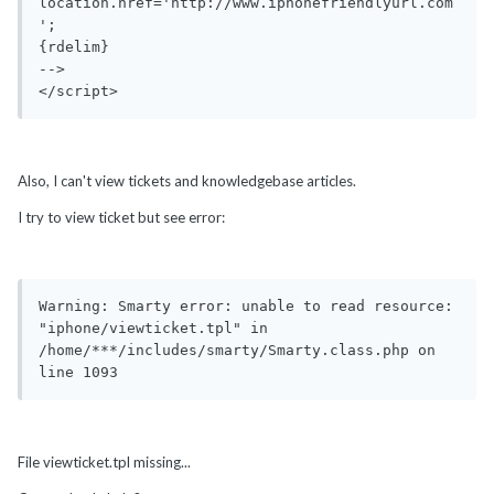
location.href='http://www.iphonefriendlyurl.com
';

{rdelim}

-->

</script>
Also, I can't view tickets and knowledgebase articles.
I try to view ticket but see error:
Warning: Smarty error: unable to read resource: 
"iphone/viewticket.tpl" in 
/home/***/includes/smarty/Smarty.class.php on 
line 1093
File viewticket.tpl missing...