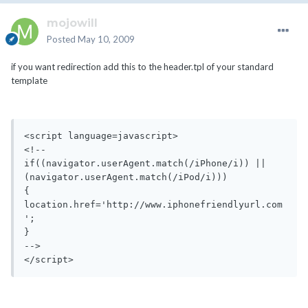
mojowill
Posted
May 10, 2009
if you want redirection add this to the header.tpl of your standard
template
<script language=javascript>

<!--

if((navigator.userAgent.match(/iPhone/i)) || 
(navigator.userAgent.match(/iPod/i)))

{

location.href='http://www.iphonefriendlyurl.com
';

}

-->

</script> 