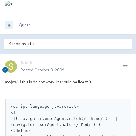
Quote
4 months later...
Strik
Posted
October 8, 2009
mojowill
this is do not work, it should be like this:
<script language=javascript>

<!--

if((navigator.userAgent.match(/iPhone/i)) || 
(navigator.userAgent.match(/iPod/i)))

{ldelim}
