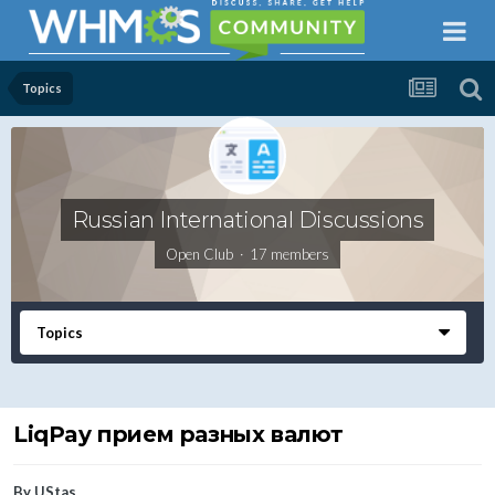
Topics
Russian International Discussions
Open Club · 17 members
Topics
LiqPay прием разных валют
By
UStas