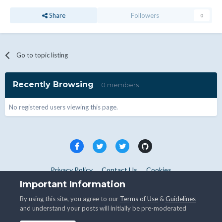
Share
Followers
0
Go to topic listing
Recently Browsing
0 members
No registered users viewing this page.
Privacy Policy
Contact Us
Cookies
Copyright © WHMCS 2025. All rights reserved.
Important Information
Powered by Invision Community
By using this site, you agree to our
Terms of Use
&
Guidelines
and understand your posts will initially be pre-moderated